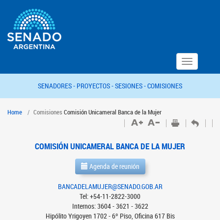
Toggle
navigation
SENADORES -
PROYECTOS -
SESIONES -
COMISIONES
Home
Comisiones
Comisión Unicameral Banca de la Mujer
COMISIÓN UNICAMERAL BANCA DE LA MUJER
Agenda de reunión
BANCADELAMUJER@SENADO.GOB.AR
Tel: +54-11-2822-3000
Internos: 3604 - 3621 - 3622
Hipólito Yrigoyen 1702 - 6º Piso, Oficina 617 Bis