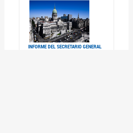
INFORME DEL SECRETARIO GENERAL
DE ONU SOBRE ACCESO A LA
JUSTICIA PARA MUJERES Y NIÑAS
12/06/2026
Durante el 70 período de sesiones de la
Comisión de la Condición Jurídica y Social de la
Mujer, el Secretario General de las Naciones
Unidas presentó el Informe "Garantizar y
fortalecer el acceso a la justicia para todas las
mujeres y las niñas".