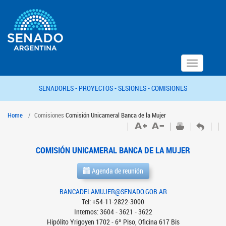
Toggle
navigation
SENADORES -
PROYECTOS -
SESIONES -
COMISIONES
Home
Comisiones
Comisión Unicameral Banca de la Mujer
COMISIÓN UNICAMERAL BANCA DE LA MUJER
Agenda de reunión
BANCADELAMUJER@SENADO.GOB.AR
Tel: +54-11-2822-3000
Internos: 3604 - 3621 - 3622
Hipólito Yrigoyen 1702 - 6º Piso, Oficina 617 Bis