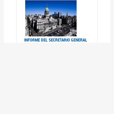
INFORME DEL SECRETARIO GENERAL
DE ONU SOBRE ACCESO A LA
JUSTICIA PARA MUJERES Y NIÑAS
12/06/2026
Durante el 70 período de sesiones de la
Comisión de la Condición Jurídica y Social de la
Mujer, el Secretario General de las Naciones
Unidas presentó el Informe "Garantizar y
fortalecer el acceso a la justicia para todas las
mujeres y las niñas".