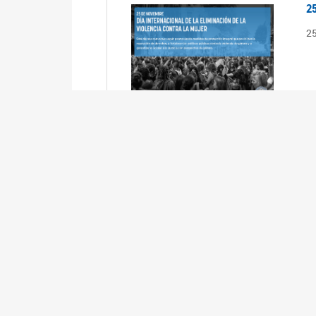
2
2
2
2
R
3
En
Cá
ta