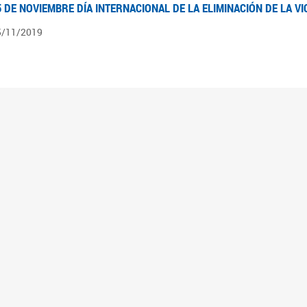
5 DE NOVIEMBRE DÍA INTERNACIONAL DE LA ELIMINACIÓN DE LA V
5/11/2019
3 DE SEPTIEMBRE DÍA NACIONAL DE LOS DERECHOS POLÍTICOS DE
3/09/2019
ECORRIDO PARLAMENTARIO DE LEYES VIGENTES
0/04/2019
 los organigramas encontraran el recorrido resumido del camino parlamentario que 
mara de Senadores hasta su promulgación como Ley, podrán ver en particular lo rea
mbién por las comisiones intervinientes