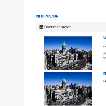
INFORMACIÓN
Documentación
C
2
Se
pe
I
0