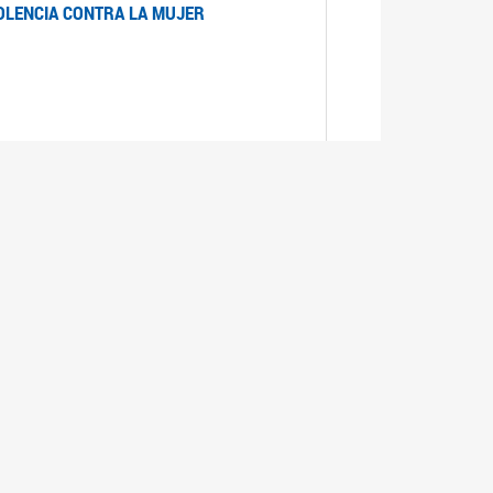
IOLENCIA CONTRA LA MUJER
 LA MUJER
realizó cada expediente desde su ingreso a la
lizado la comisión Banca de la Mujer y así