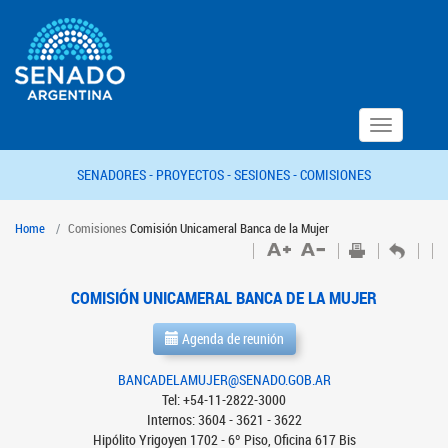
Toggle
navigation
SENADORES -
PROYECTOS -
SESIONES -
COMISIONES
Home
Comisiones
Comisión Unicameral Banca de la Mujer
COMISIÓN UNICAMERAL BANCA DE LA MUJER
Agenda de reunión
BANCADELAMUJER@SENADO.GOB.AR
Tel: +54-11-2822-3000
Internos: 3604 - 3621 - 3622
Hipólito Yrigoyen 1702 - 6º Piso, Oficina 617 Bis