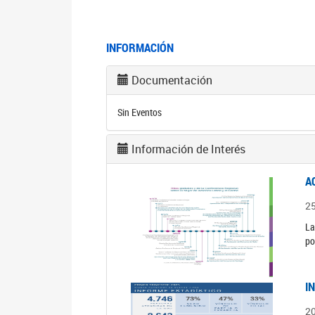
INFORMACIÓN
Documentación
Sin Eventos
Información de Interés
A
2
La
po
I
2