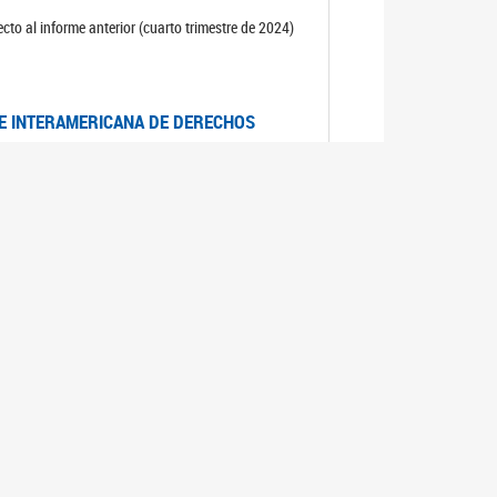
cto al informe anterior (cuarto trimestre de 2024)
TE INTERAMERICANA DE DERECHOS
entino
CIALES POR MUERTES VIOLENTAS DE
OMA DE BUENOS AIRES
es judiciales por muertes violentas de mujeres
OS SOBRE VIOLENCIA SEXUAL