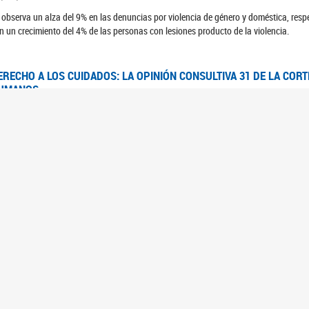
 observa un alza del 9% en las denuncias por violencia de género y doméstica, respe
n un crecimiento del 4% de las personas con lesiones producto de la violencia.
ERECHO A LOS CUIDADOS: LA OPINIÓN CONSULTIVA 31 DE LA COR
UMANOS
7/08/2025
 Corte IDH se pronunció sobre el derecho a los cuidados por pedido del Estado arg
FEM - RELEVAMIENTO DEL ESTADO DE LAS INVESTIGACIONES JUDI
UJERES CIS, MUJERES TRANS Y TRAVESTIS EN LA CIUDAD AUTÓN
6/06/2023
 UFEM presenta un estudio anual sobre el estado y la evolución de las investigacion
s, mujeres trans y travestis
FEM - INFORME RELEVAMIENTO DE FUENTES SECUNDARIAS DE DAT
6/05/2023