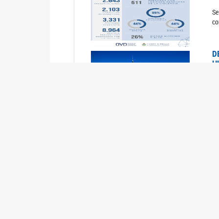
Se
co
D
H
0
La
U
M
0
La
ci
U
1