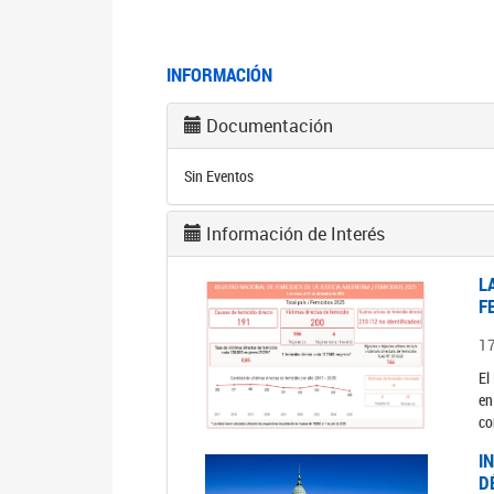
INFORMACIÓN
Documentación
Sin Eventos
Información de Interés
L
F
1
El
en
co
I
D