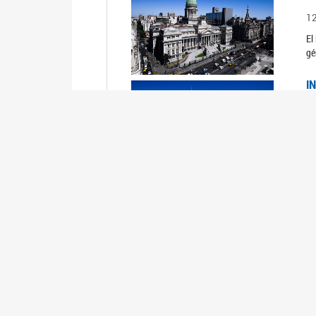
1
El
gé
I
1
Du
Un
C
0
El
Ob
mu
I