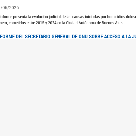
2/06/2026
 informe presenta la evolución judicial de las causas iniciadas por homicidios dolo
nero, cometidos entre 2015 y 2024 en la Ciudad Autónoma de Buenos Aires.
NFORME DEL SECRETARIO GENERAL DE ONU SOBRE ACCESO A LA J
2/06/2026
rante el 70 período de sesiones de la Comisión de la Condición Jurídica y Social de 
idas presentó el Informe "Garantizar y fortalecer el acceso a la justicia para todas l
OMITÉ CEDAW. OBSERVACIONES FINALES AL 8VO. INFORME PERIÓ
3/06/2026
 23 de febrero de 2026, el Comité para la Eliminación de la Discriminación contra l
servaciones Finales al 8vo. Informe Periódico presentado por Argentina, en relació
jeres.
NDEC PRESENTÓ DOSSIER ESTADÍSTICO EN EL MARCO DEL 8M