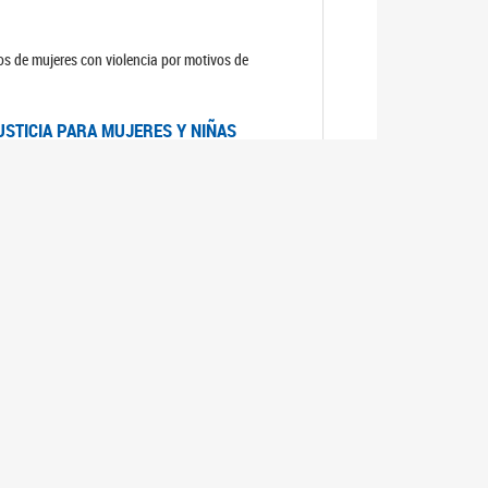
sos de mujeres con violencia por motivos de
USTICIA PARA MUJERES Y NIÑAS
la Mujer, el Secretario General de las Naciones
as mujeres y las niñas".
DICO DE ARGENTINA
a Mujer de Naciones Unidas publicó las
n con los avances en materia de derechos de las