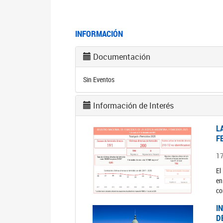
INFORMACIÓN
Documentación
Sin Eventos
Información de Interés
L
F
1
El
en
co
I
D