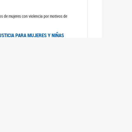
sos de mujeres con violencia por motivos de
USTICIA PARA MUJERES Y NIÑAS
la Mujer, el Secretario General de las Naciones
as mujeres y las niñas".
DICO DE ARGENTINA
a Mujer de Naciones Unidas publicó las
n con los avances en materia de derechos de las