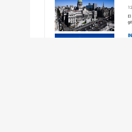
1
El
gé
I
1
Du
Un
C
0
El
Ob
mu
I