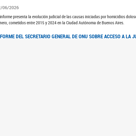
2/06/2026
 informe presenta la evolución judicial de las causas iniciadas por homicidios dolo
nero, cometidos entre 2015 y 2024 en la Ciudad Autónoma de Buenos Aires.
NFORME DEL SECRETARIO GENERAL DE ONU SOBRE ACCESO A LA J
2/06/2026
rante el 70 período de sesiones de la Comisión de la Condición Jurídica y Social de 
idas presentó el Informe "Garantizar y fortalecer el acceso a la justicia para todas l
OMITÉ CEDAW. OBSERVACIONES FINALES AL 8VO. INFORME PERIÓ
3/06/2026
 23 de febrero de 2026, el Comité para la Eliminación de la Discriminación contra l
servaciones Finales al 8vo. Informe Periódico presentado por Argentina, en relació
jeres.
NDEC PRESENTÓ DOSSIER ESTADÍSTICO EN EL MARCO DEL 8M