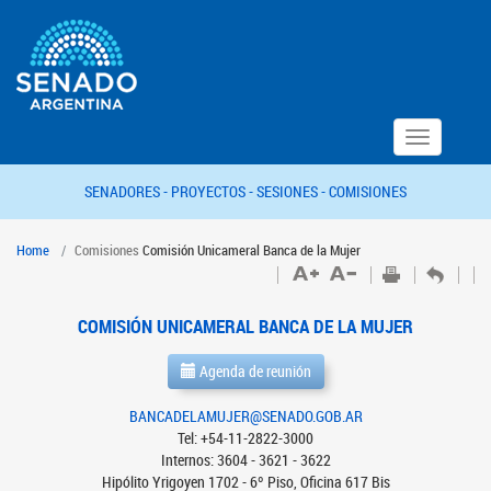
Toggle
navigation
SENADORES -
PROYECTOS -
SESIONES -
COMISIONES
Home
Comisiones
Comisión Unicameral Banca de la Mujer
COMISIÓN UNICAMERAL BANCA DE LA MUJER
Agenda de reunión
BANCADELAMUJER@SENADO.GOB.AR
Tel: +54-11-2822-3000
Internos: 3604 - 3621 - 3622
Hipólito Yrigoyen 1702 - 6º Piso, Oficina 617 Bis