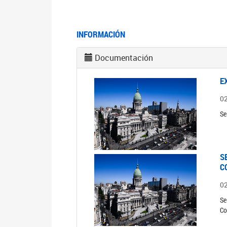
INFORMACIÓN
Documentación
E
0
Se
S
C
0
Se
Co