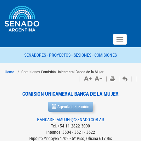
Toggle
navigation
SENADORES -
PROYECTOS -
SESIONES -
COMISIONES
Home
Comisiones
Comisión Unicameral Banca de la Mujer
COMISIÓN UNICAMERAL BANCA DE LA MUJER
Agenda de reunión
BANCADELAMUJER@SENADO.GOB.AR
Tel: +54-11-2822-3000
Internos: 3604 - 3621 - 3622
Hipólito Yrigoyen 1702 - 6º Piso, Oficina 617 Bis