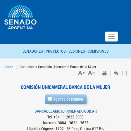
Toggle
navigation
SENADORES -
PROYECTOS -
SESIONES -
COMISIONES
Home
Comisiones
Comisión Unicameral Banca de la Mujer
COMISIÓN UNICAMERAL BANCA DE LA MUJER
Agenda de reunión
BANCADELAMUJER@SENADO.GOB.AR
Tel: +54-11-2822-3000
Internos: 3604 - 3621 - 3622
Hipólito Yrigoyen 1702 - 6º Piso, Oficina 617 Bis