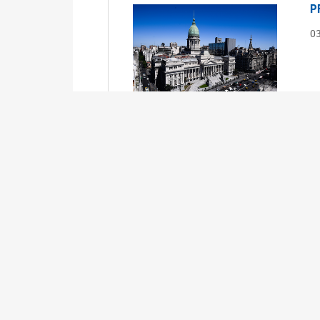
P
0
S
0
Ex
S
0
Ex