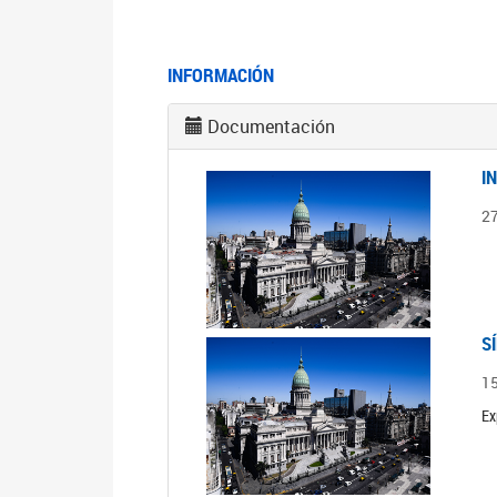
INFORMACIÓN
Documentación
I
2
S
1
Ex