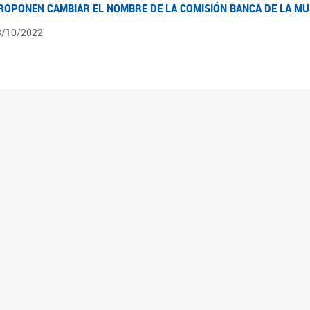
ROPONEN CAMBIAR EL NOMBRE DE LA COMISIÓN BANCA DE LA M
3/10/2022
ÍNTESIS N° 4
3/08/2022
pedientes pendientes en la Comisión Banca de la Mujer desde el 03/06/22 al 03/08
ÍNTESIS 3°
2/06/2022
pedientes pendientes en la Comisión Banca de la Mujer desde el 06/04/22 al 02/06