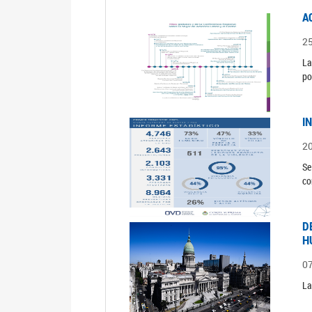
A
2
La
po
I
2
Se
co
D
H
0
La