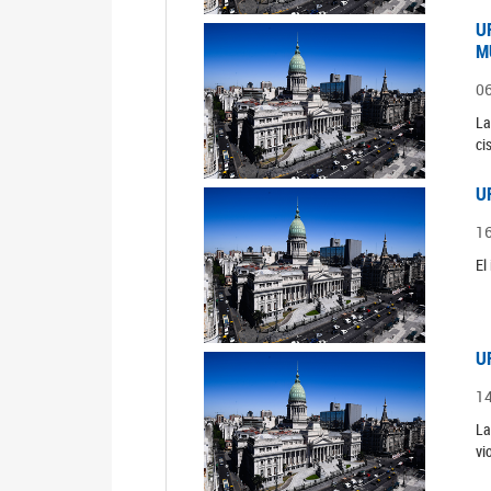
U
M
0
La
ci
U
1
El
U
1
La
vi