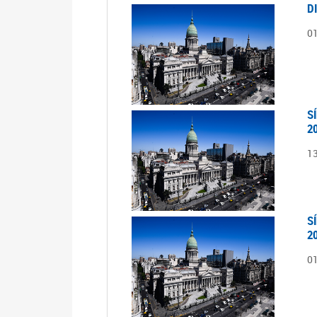
D
0
S
2
1
S
2
0