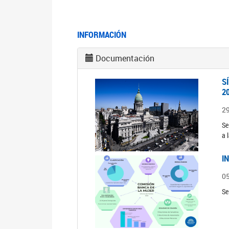
INFORMACIÓN
Documentación
S
2
2
Se
a 
I
0
Se