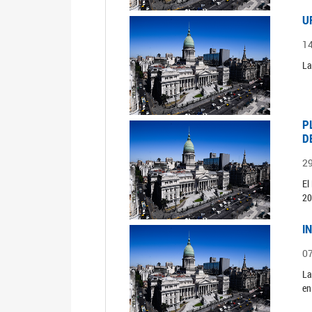
U
1
La
P
D
2
El
20
I
0
La
en