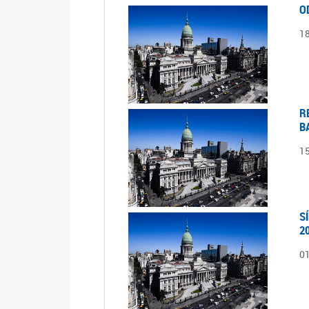
O
1
R
B
1
S
2
0