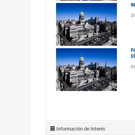
I
2
P
D
0
Información de Interés