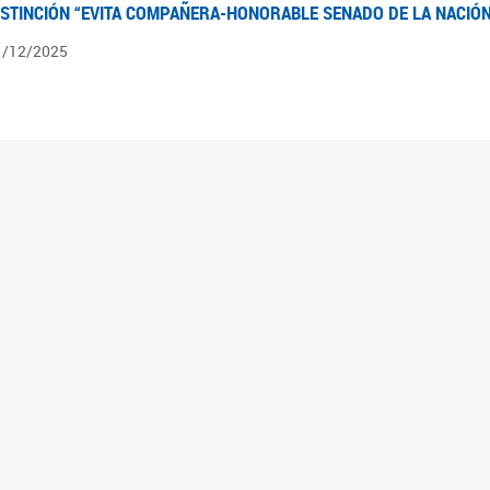
ISTINCIÓN “EVITA COMPAÑERA-HONORABLE SENADO DE LA NACIÓN
1/12/2025
ÍNTESIS INFORMATIVA DE LOS EXPEDIENTES PENDIENTES EN LA COM
025
3/10/2025
ÍNTESIS INFORMATIVA DE LOS EXPEDIENTES PENDIENTES EN LA COM
025
1/10/2025