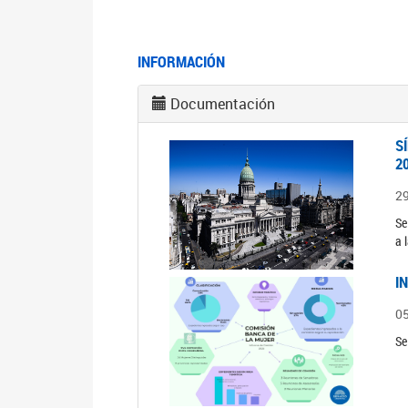
INFORMACIÓN
Documentación
S
2
2
Se
a 
I
0
Se