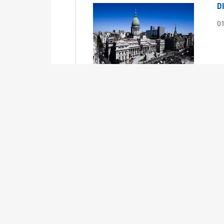
D
0
S
2
1
S
2
0