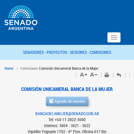
Toggle
navigation
SENADORES -
PROYECTOS -
SESIONES -
COMISIONES
Home
Comisiones
Comisión Unicameral Banca de la Mujer
COMISIÓN UNICAMERAL BANCA DE LA MUJER
Agenda de reunión
BANCADELAMUJER@SENADO.GOB.AR
Tel: +54-11-2822-3000
Internos: 3604 - 3621 - 3622
Hipólito Yrigoyen 1702 - 6º Piso, Oficina 617 Bis