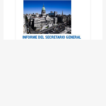
INFORME DEL SECRETARIO GENERAL
DE ONU SOBRE ACCESO A LA
JUSTICIA PARA MUJERES Y NIÑAS
12/06/2026
Durante el 70 período de sesiones de la
Comisión de la Condición Jurídica y Social de la
Mujer, el Secretario General de las Naciones
Unidas presentó el Informe "Garantizar y
fortalecer el acceso a la justicia para todas las
mujeres y las niñas".