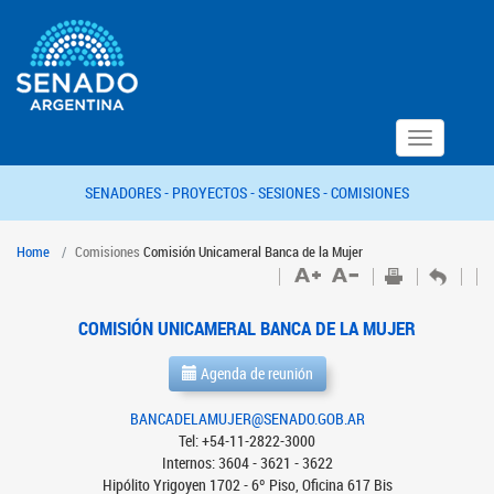
Toggle
navigation
SENADORES -
PROYECTOS -
SESIONES -
COMISIONES
Home
Comisiones
Comisión Unicameral Banca de la Mujer
COMISIÓN UNICAMERAL BANCA DE LA MUJER
Agenda de reunión
BANCADELAMUJER@SENADO.GOB.AR
Tel: +54-11-2822-3000
Internos: 3604 - 3621 - 3622
Hipólito Yrigoyen 1702 - 6º Piso, Oficina 617 Bis