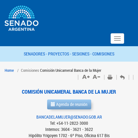
Toggle
navigation
SENADORES -
PROYECTOS -
SESIONES -
COMISIONES
Home
Comisiones
Comisión Unicameral Banca de la Mujer
COMISIÓN UNICAMERAL BANCA DE LA MUJER
Agenda de reunión
BANCADELAMUJER@SENADO.GOB.AR
Tel: +54-11-2822-3000
Internos: 3604 - 3621 - 3622
Hipólito Yrigoyen 1702 - 6º Piso, Oficina 617 Bis