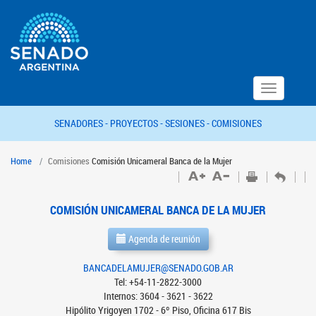
Toggle
navigation
SENADORES -
PROYECTOS -
SESIONES -
COMISIONES
Home
Comisiones
Comisión Unicameral Banca de la Mujer
COMISIÓN UNICAMERAL BANCA DE LA MUJER
Agenda de reunión
BANCADELAMUJER@SENADO.GOB.AR
Tel: +54-11-2822-3000
Internos: 3604 - 3621 - 3622
Hipólito Yrigoyen 1702 - 6º Piso, Oficina 617 Bis