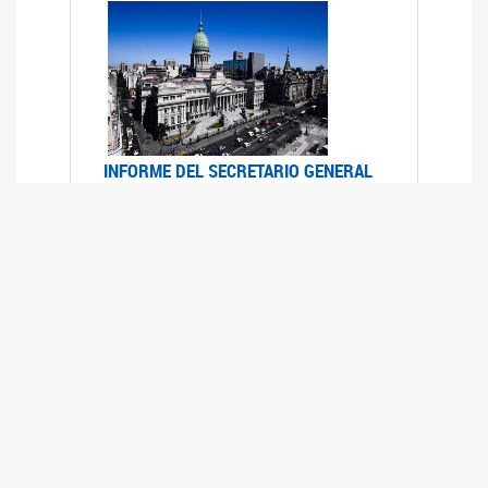
INFORME DEL SECRETARIO GENERAL
DE ONU SOBRE ACCESO A LA
JUSTICIA PARA MUJERES Y NIÑAS
12/06/2026
Durante el 70 período de sesiones de la
Comisión de la Condición Jurídica y Social de la
Mujer, el Secretario General de las Naciones
Unidas presentó el Informe "Garantizar y
fortalecer el acceso a la justicia para todas las
mujeres y las niñas".