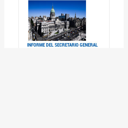
INFORME DEL SECRETARIO GENERAL
DE ONU SOBRE ACCESO A LA
JUSTICIA PARA MUJERES Y NIÑAS
12/06/2026
Durante el 70 período de sesiones de la
Comisión de la Condición Jurídica y Social de la
Mujer, el Secretario General de las Naciones
Unidas presentó el Informe "Garantizar y
fortalecer el acceso a la justicia para todas las
mujeres y las niñas".