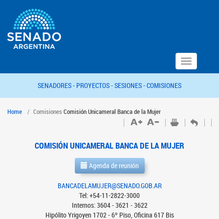
Toggle
navigation
SENADORES -
PROYECTOS -
SESIONES -
COMISIONES
Home
Comisiones
Comisión Unicameral Banca de la Mujer
COMISIÓN UNICAMERAL BANCA DE LA MUJER
Agenda de reunión
BANCADELAMUJER@SENADO.GOB.AR
Tel: +54-11-2822-3000
Internos: 3604 - 3621 - 3622
Hipólito Yrigoyen 1702 - 6º Piso, Oficina 617 Bis