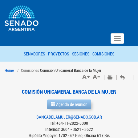
Toggle
navigation
SENADORES -
PROYECTOS -
SESIONES -
COMISIONES
Home
Comisiones
Comisión Unicameral Banca de la Mujer
COMISIÓN UNICAMERAL BANCA DE LA MUJER
Agenda de reunión
BANCADELAMUJER@SENADO.GOB.AR
Tel: +54-11-2822-3000
Internos: 3604 - 3621 - 3622
Hipólito Yrigoyen 1702 - 6º Piso, Oficina 617 Bis