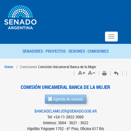
Toggle
navigation
SENADORES -
PROYECTOS -
SESIONES -
COMISIONES
Home
Comisiones
Comisión Unicameral Banca de la Mujer
COMISIÓN UNICAMERAL BANCA DE LA MUJER
Agenda de reunión
BANCADELAMUJER@SENADO.GOB.AR
Tel: +54-11-2822-3000
Internos: 3604 - 3621 - 3622
Hipólito Yrigoyen 1702 - 6º Piso, Oficina 617 Bis