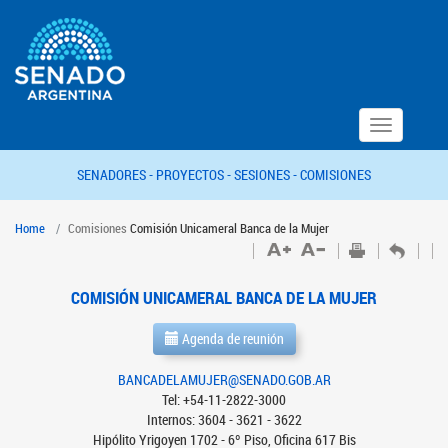
Toggle
navigation
SENADORES -
PROYECTOS -
SESIONES -
COMISIONES
Home
Comisiones
Comisión Unicameral Banca de la Mujer
COMISIÓN UNICAMERAL BANCA DE LA MUJER
Agenda de reunión
BANCADELAMUJER@SENADO.GOB.AR
Tel: +54-11-2822-3000
Internos: 3604 - 3621 - 3622
Hipólito Yrigoyen 1702 - 6º Piso, Oficina 617 Bis