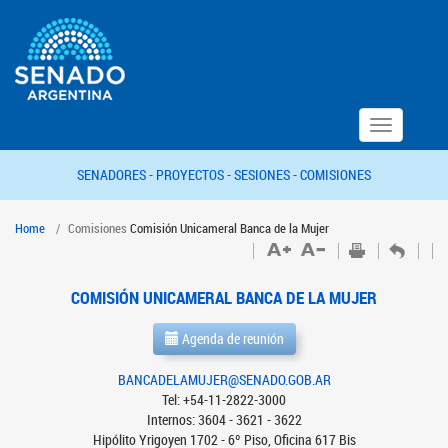
Toggle
navigation
SENADORES -
PROYECTOS -
SESIONES -
COMISIONES
Home
Comisiones
Comisión Unicameral Banca de la Mujer
COMISIÓN UNICAMERAL BANCA DE LA MUJER
Agenda de reunión
BANCADELAMUJER@SENADO.GOB.AR
Tel: +54-11-2822-3000
Internos: 3604 - 3621 - 3622
Hipólito Yrigoyen 1702 - 6º Piso, Oficina 617 Bis