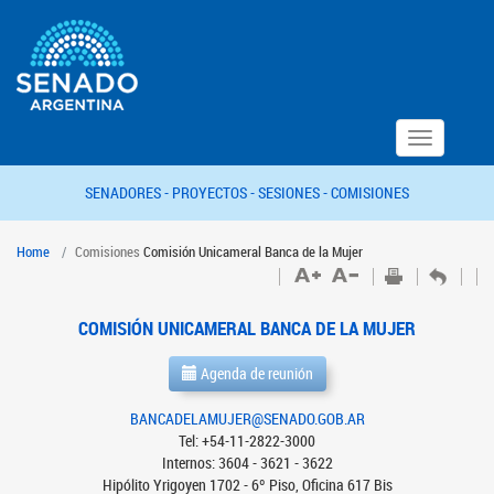
Toggle
navigation
SENADORES -
PROYECTOS -
SESIONES -
COMISIONES
Home
Comisiones
Comisión Unicameral Banca de la Mujer
COMISIÓN UNICAMERAL BANCA DE LA MUJER
Agenda de reunión
BANCADELAMUJER@SENADO.GOB.AR
Tel: +54-11-2822-3000
Internos: 3604 - 3621 - 3622
Hipólito Yrigoyen 1702 - 6º Piso, Oficina 617 Bis