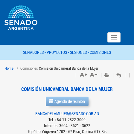
Toggle
navigation
SENADORES -
PROYECTOS -
SESIONES -
COMISIONES
Home
Comisiones
Comisión Unicameral Banca de la Mujer
COMISIÓN UNICAMERAL BANCA DE LA MUJER
Agenda de reunión
BANCADELAMUJER@SENADO.GOB.AR
Tel: +54-11-2822-3000
Internos: 3604 - 3621 - 3622
Hipólito Yrigoyen 1702 - 6º Piso, Oficina 617 Bis