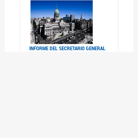
INFORME DEL SECRETARIO GENERAL
DE ONU SOBRE ACCESO A LA
JUSTICIA PARA MUJERES Y NIÑAS
12/06/2026
Durante el 70 período de sesiones de la
Comisión de la Condición Jurídica y Social de la
Mujer, el Secretario General de las Naciones
Unidas presentó el Informe "Garantizar y
fortalecer el acceso a la justicia para todas las
mujeres y las niñas".