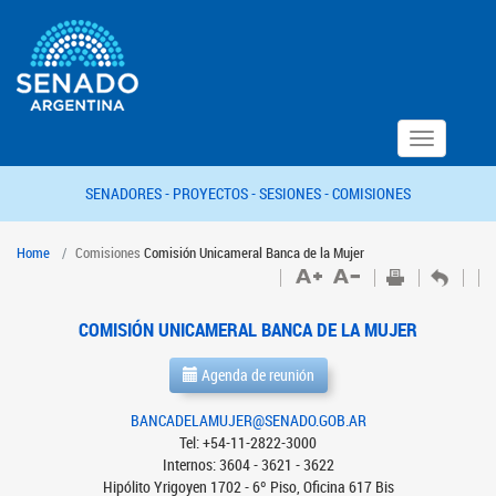
Toggle
navigation
SENADORES -
PROYECTOS -
SESIONES -
COMISIONES
Home
Comisiones
Comisión Unicameral Banca de la Mujer
COMISIÓN UNICAMERAL BANCA DE LA MUJER
Agenda de reunión
BANCADELAMUJER@SENADO.GOB.AR
Tel: +54-11-2822-3000
Internos: 3604 - 3621 - 3622
Hipólito Yrigoyen 1702 - 6º Piso, Oficina 617 Bis