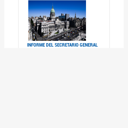
INFORME DEL SECRETARIO GENERAL
DE ONU SOBRE ACCESO A LA
JUSTICIA PARA MUJERES Y NIÑAS
12/06/2026
Durante el 70 período de sesiones de la
Comisión de la Condición Jurídica y Social de la
Mujer, el Secretario General de las Naciones
Unidas presentó el Informe "Garantizar y
fortalecer el acceso a la justicia para todas las
mujeres y las niñas".