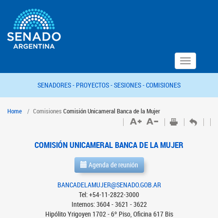
Toggle
navigation
SENADORES -
PROYECTOS -
SESIONES -
COMISIONES
Home
Comisiones
Comisión Unicameral Banca de la Mujer
COMISIÓN UNICAMERAL BANCA DE LA MUJER
Agenda de reunión
BANCADELAMUJER@SENADO.GOB.AR
Tel: +54-11-2822-3000
Internos: 3604 - 3621 - 3622
Hipólito Yrigoyen 1702 - 6º Piso, Oficina 617 Bis