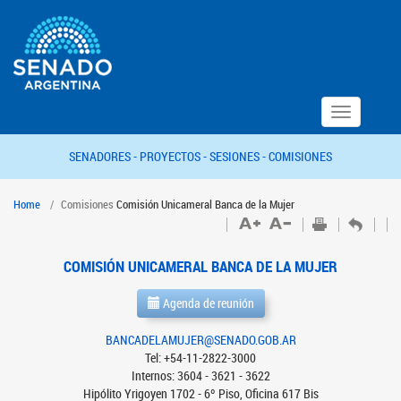
Toggle
navigation
SENADORES -
PROYECTOS -
SESIONES -
COMISIONES
Home
Comisiones
Comisión Unicameral Banca de la Mujer
COMISIÓN UNICAMERAL BANCA DE LA MUJER
Agenda de reunión
BANCADELAMUJER@SENADO.GOB.AR
Tel: +54-11-2822-3000
Internos: 3604 - 3621 - 3622
Hipólito Yrigoyen 1702 - 6º Piso, Oficina 617 Bis