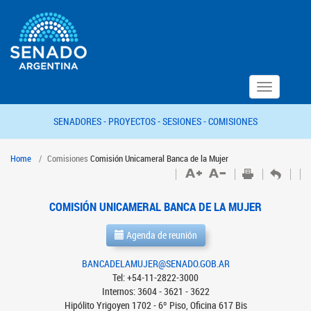
Toggle
navigation
SENADORES -
PROYECTOS -
SESIONES -
COMISIONES
Home
Comisiones
Comisión Unicameral Banca de la Mujer
COMISIÓN UNICAMERAL BANCA DE LA MUJER
Agenda de reunión
BANCADELAMUJER@SENADO.GOB.AR
Tel: +54-11-2822-3000
Internos: 3604 - 3621 - 3622
Hipólito Yrigoyen 1702 - 6º Piso, Oficina 617 Bis