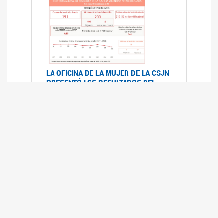
LA OFICINA DE LA MUJER DE LA CSJN
PRESENTÓ LOS RESULTADOS DEL
REGISTRO NACIONAL DE FEMICIDIOS
DE LA JUSTICIA ARGENTINA 2025
17/07/2026
El Registro Nacional de Femicidios de la
Justicia Argentina (RNFJA) identifica y analiza
las 204 causas judiciales iniciadas en 2025, en
las que se investigan los presuntos femicidios
de 200 mujeres cis, trans y travestis. Los datos
se encuentran disponibles para su consulta a
través de una nueva he