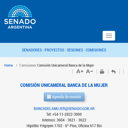
Toggle
navigation
SENADORES -
PROYECTOS -
SESIONES -
COMISIONES
Home
Comisiones
Comisión Unicameral Banca de la Mujer
COMISIÓN UNICAMERAL BANCA DE LA MUJER
Agenda de reunión
BANCADELAMUJER@SENADO.GOB.AR
Tel: +54-11-2822-3000
Internos: 3604 - 3621 - 3622
Hipólito Yrigoyen 1702 - 6º Piso, Oficina 617 Bis