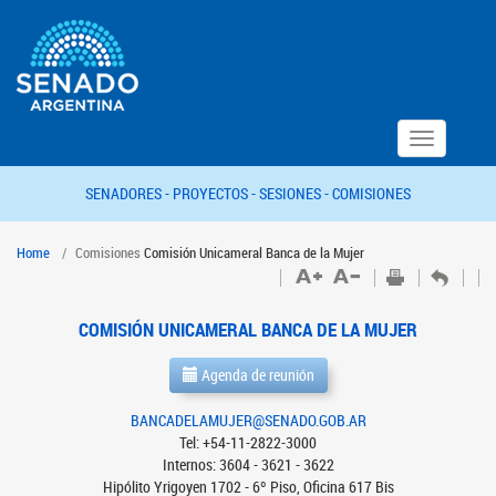
Toggle
navigation
SENADORES -
PROYECTOS -
SESIONES -
COMISIONES
Home
Comisiones
Comisión Unicameral Banca de la Mujer
COMISIÓN UNICAMERAL BANCA DE LA MUJER
Agenda de reunión
BANCADELAMUJER@SENADO.GOB.AR
Tel: +54-11-2822-3000
Internos: 3604 - 3621 - 3622
Hipólito Yrigoyen 1702 - 6º Piso, Oficina 617 Bis