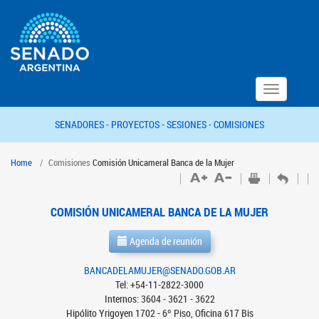
Toggle
navigation
SENADORES -
PROYECTOS -
SESIONES -
COMISIONES
Home
Comisiones
Comisión Unicameral Banca de la Mujer
COMISIÓN UNICAMERAL BANCA DE LA MUJER
Agenda de reunión
BANCADELAMUJER@SENADO.GOB.AR
Tel: +54-11-2822-3000
Internos: 3604 - 3621 - 3622
Hipólito Yrigoyen 1702 - 6º Piso, Oficina 617 Bis