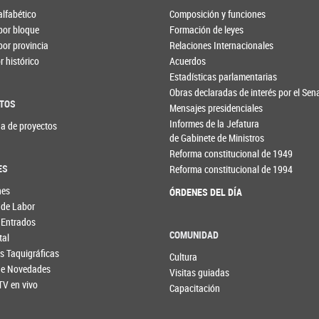
alfabético
Composición y funciones
por bloque
Formación de leyes
por provincia
Relaciones Internacionales
 histórico
Acuerdos
Estadísticas parlamentarias
Obras declaradas de interés por el Se
TOS
Mensajes presidenciales
Informes de la Jefatura
a de proyectos
de Gabinete de Ministros
Reforma constitucional de 1949
ES
Reforma constitucional de 1994
nes
ÓRDENES DEL DÍA
 de Labor
 Entrados
COMUNIDAD
tal
s Taquigráficas
Cultura
 de Novedades
Visitas guiadas
TV en vivo
Capacitación