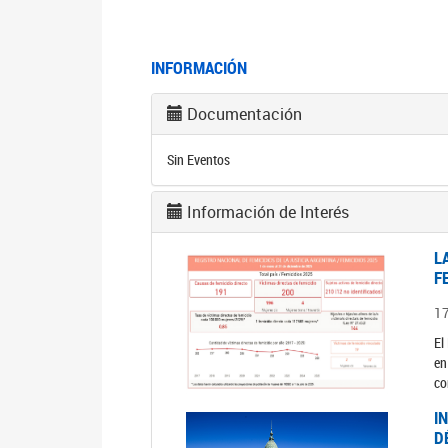
INFORMACIÓN
Documentación
Sin Eventos
Información de Interés
L
F
1
El
en
co
I
D