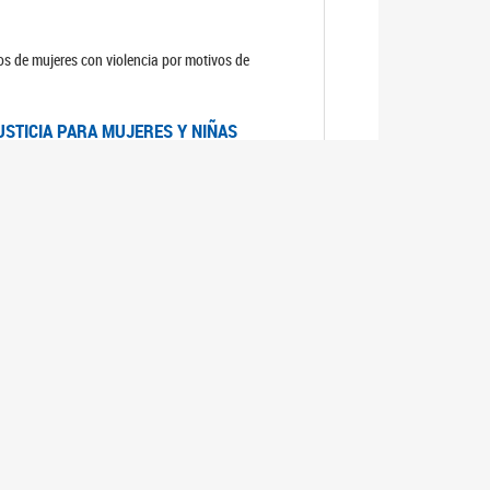
sos de mujeres con violencia por motivos de
USTICIA PARA MUJERES Y NIÑAS
la Mujer, el Secretario General de las Naciones
as mujeres y las niñas".
DICO DE ARGENTINA
a Mujer de Naciones Unidas publicó las
n con los avances en materia de derechos de las