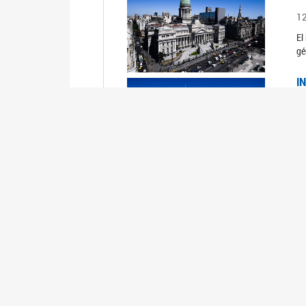
1
El
gé
I
1
Du
Un
C
0
El
Ob
mu
I