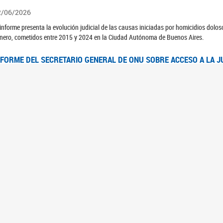
2/06/2026
 informe presenta la evolución judicial de las causas iniciadas por homicidios dolo
nero, cometidos entre 2015 y 2024 en la Ciudad Autónoma de Buenos Aires.
NFORME DEL SECRETARIO GENERAL DE ONU SOBRE ACCESO A LA J
2/06/2026
rante el 70 período de sesiones de la Comisión de la Condición Jurídica y Social de 
idas presentó el Informe "Garantizar y fortalecer el acceso a la justicia para todas l
OMITÉ CEDAW. OBSERVACIONES FINALES AL 8VO. INFORME PERIÓ
3/06/2026
 23 de febrero de 2026, el Comité para la Eliminación de la Discriminación contra l
servaciones Finales al 8vo. Informe Periódico presentado por Argentina, en relació
jeres.
NDEC PRESENTÓ DOSSIER ESTADÍSTICO EN EL MARCO DEL 8M