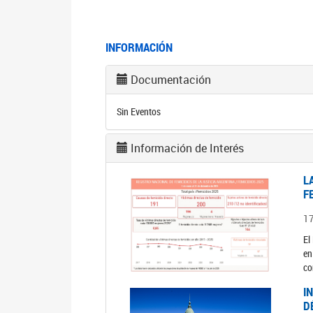
INFORMACIÓN
Documentación
Sin Eventos
Información de Interés
L
F
1
El
en
co
I
D