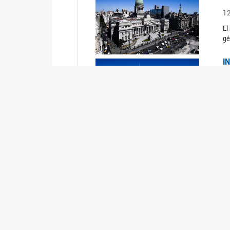
1
El
gé
I
1
Du
Un
C
0
El
Ob
mu
I