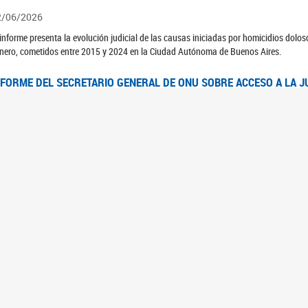
2/06/2026
 informe presenta la evolución judicial de las causas iniciadas por homicidios dolo
nero, cometidos entre 2015 y 2024 en la Ciudad Autónoma de Buenos Aires.
NFORME DEL SECRETARIO GENERAL DE ONU SOBRE ACCESO A LA J
2/06/2026
rante el 70 período de sesiones de la Comisión de la Condición Jurídica y Social de 
idas presentó el Informe "Garantizar y fortalecer el acceso a la justicia para todas l
OMITÉ CEDAW. OBSERVACIONES FINALES AL 8VO. INFORME PERIÓ
3/06/2026
 23 de febrero de 2026, el Comité para la Eliminación de la Discriminación contra l
servaciones Finales al 8vo. Informe Periódico presentado por Argentina, en relació
jeres.
NDEC PRESENTÓ DOSSIER ESTADÍSTICO EN EL MARCO DEL 8M