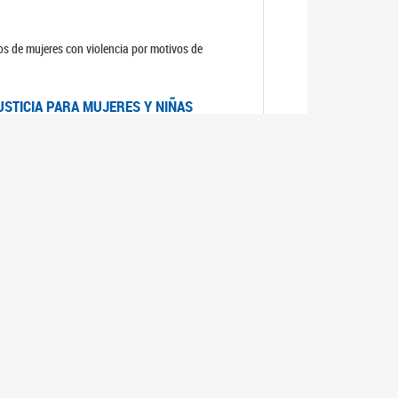
sos de mujeres con violencia por motivos de
USTICIA PARA MUJERES Y NIÑAS
la Mujer, el Secretario General de las Naciones
as mujeres y las niñas".
DICO DE ARGENTINA
a Mujer de Naciones Unidas publicó las
n con los avances en materia de derechos de las