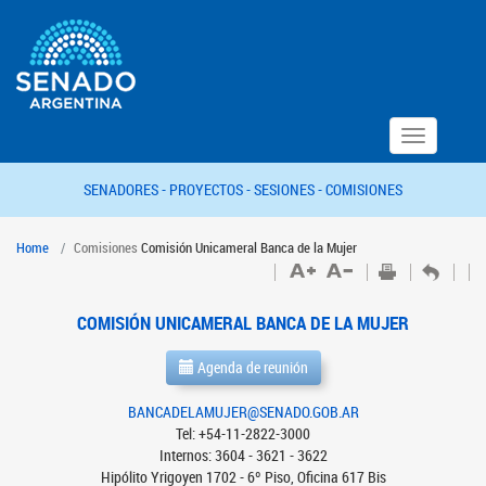
Toggle
navigation
SENADORES -
PROYECTOS -
SESIONES -
COMISIONES
Home
Comisiones
Comisión Unicameral Banca de la Mujer
COMISIÓN UNICAMERAL BANCA DE LA MUJER
Agenda de reunión
BANCADELAMUJER@SENADO.GOB.AR
Tel: +54-11-2822-3000
Internos: 3604 - 3621 - 3622
Hipólito Yrigoyen 1702 - 6º Piso, Oficina 617 Bis