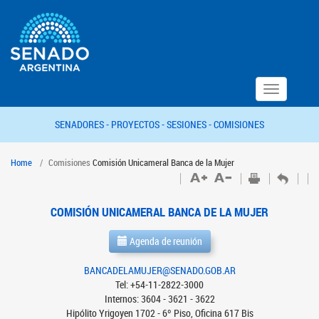
Toggle
navigation
SENADORES -
PROYECTOS -
SESIONES -
COMISIONES
Home
Comisiones
Comisión Unicameral Banca de la Mujer
COMISIÓN UNICAMERAL BANCA DE LA MUJER
Agenda de reunión
BANCADELAMUJER@SENADO.GOB.AR
Tel: +54-11-2822-3000
Internos: 3604 - 3621 - 3622
Hipólito Yrigoyen 1702 - 6º Piso, Oficina 617 Bis