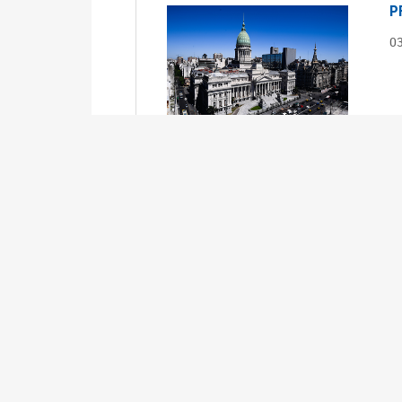
P
0
S
0
Ex
S
0
Ex