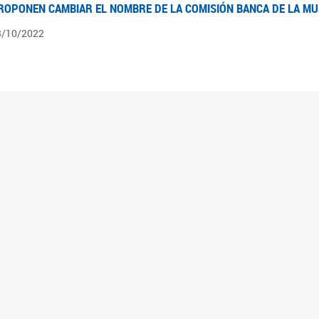
ROPONEN CAMBIAR EL NOMBRE DE LA COMISIÓN BANCA DE LA M
3/10/2022
ÍNTESIS N° 4
3/08/2022
pedientes pendientes en la Comisión Banca de la Mujer desde el 03/06/22 al 03/08
ÍNTESIS 3°
2/06/2022
pedientes pendientes en la Comisión Banca de la Mujer desde el 06/04/22 al 02/06