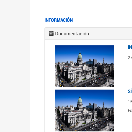
INFORMACIÓN
Documentación
I
2
S
1
Ex