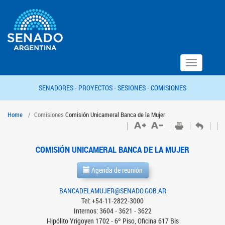
Toggle
navigation
SENADORES -
PROYECTOS -
SESIONES -
COMISIONES
Home
Comisiones
Comisión Unicameral Banca de la Mujer
COMISIÓN UNICAMERAL BANCA DE LA MUJER
Agenda de reunión
BANCADELAMUJER@SENADO.GOB.AR
Tel: +54-11-2822-3000
Internos: 3604 - 3621 - 3622
Hipólito Yrigoyen 1702 - 6º Piso, Oficina 617 Bis