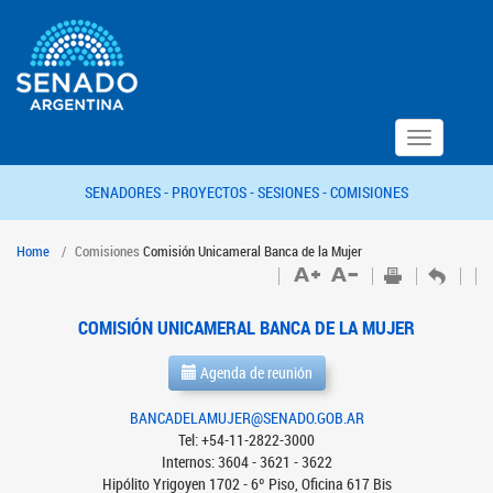
Toggle
navigation
SENADORES -
PROYECTOS -
SESIONES -
COMISIONES
Home
Comisiones
Comisión Unicameral Banca de la Mujer
COMISIÓN UNICAMERAL BANCA DE LA MUJER
Agenda de reunión
BANCADELAMUJER@SENADO.GOB.AR
Tel: +54-11-2822-3000
Internos: 3604 - 3621 - 3622
Hipólito Yrigoyen 1702 - 6º Piso, Oficina 617 Bis