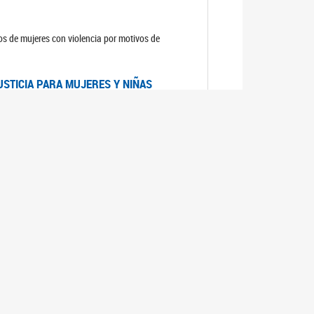
sos de mujeres con violencia por motivos de
USTICIA PARA MUJERES Y NIÑAS
la Mujer, el Secretario General de las Naciones
as mujeres y las niñas".
DICO DE ARGENTINA
a Mujer de Naciones Unidas publicó las
n con los avances en materia de derechos de las