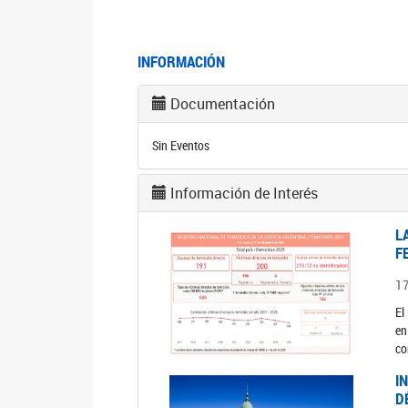
INFORMACIÓN
Documentación
Sin Eventos
Información de Interés
L
F
1
El
en
co
I
D