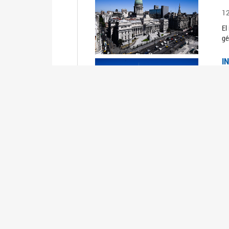
1
El
gé
I
1
Du
Un
C
0
El
Ob
mu
I