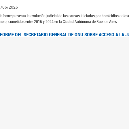
2/06/2026
 informe presenta la evolución judicial de las causas iniciadas por homicidios dolo
nero, cometidos entre 2015 y 2024 en la Ciudad Autónoma de Buenos Aires.
NFORME DEL SECRETARIO GENERAL DE ONU SOBRE ACCESO A LA J
2/06/2026
rante el 70 período de sesiones de la Comisión de la Condición Jurídica y Social de 
idas presentó el Informe "Garantizar y fortalecer el acceso a la justicia para todas l
OMITÉ CEDAW. OBSERVACIONES FINALES AL 8VO. INFORME PERIÓ
3/06/2026
 23 de febrero de 2026, el Comité para la Eliminación de la Discriminación contra l
servaciones Finales al 8vo. Informe Periódico presentado por Argentina, en relació
jeres.
NDEC PRESENTÓ DOSSIER ESTADÍSTICO EN EL MARCO DEL 8M