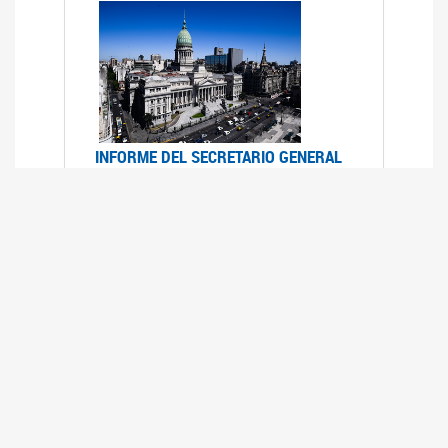
INFORME DEL SECRETARIO GENERAL
DE ONU SOBRE ACCESO A LA
JUSTICIA PARA MUJERES Y NIÑAS
12/06/2026
Durante el 70 período de sesiones de la
Comisión de la Condición Jurídica y Social de la
Mujer, el Secretario General de las Naciones
Unidas presentó el Informe "Garantizar y
fortalecer el acceso a la justicia para todas las
mujeres y las niñas".