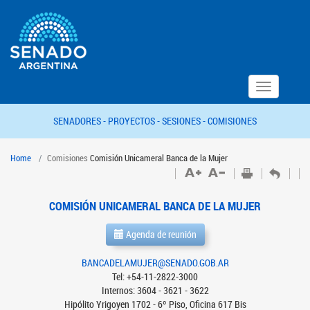
Toggle
navigation
SENADORES -
PROYECTOS -
SESIONES -
COMISIONES
Home
Comisiones
Comisión Unicameral Banca de la Mujer
COMISIÓN UNICAMERAL BANCA DE LA MUJER
Agenda de reunión
BANCADELAMUJER@SENADO.GOB.AR
Tel: +54-11-2822-3000
Internos: 3604 - 3621 - 3622
Hipólito Yrigoyen 1702 - 6º Piso, Oficina 617 Bis