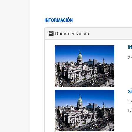
INFORMACIÓN
Documentación
I
2
S
1
Ex