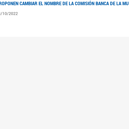
ROPONEN CAMBIAR EL NOMBRE DE LA COMISIÓN BANCA DE LA M
3/10/2022
ÍNTESIS N° 4
3/08/2022
pedientes pendientes en la Comisión Banca de la Mujer desde el 03/06/22 al 03/08
ÍNTESIS 3°
2/06/2022
pedientes pendientes en la Comisión Banca de la Mujer desde el 06/04/22 al 02/06