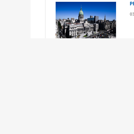
P
0
S
0
Ex
S
0
Ex