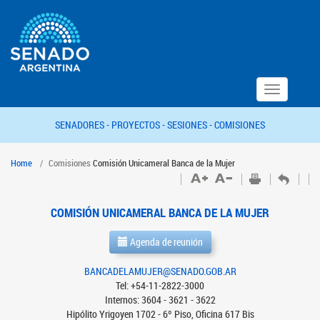
Toggle
navigation
SENADORES -
PROYECTOS -
SESIONES -
COMISIONES
Home
Comisiones
Comisión Unicameral Banca de la Mujer
COMISIÓN UNICAMERAL BANCA DE LA MUJER
Agenda de reunión
BANCADELAMUJER@SENADO.GOB.AR
Tel: +54-11-2822-3000
Internos: 3604 - 3621 - 3622
Hipólito Yrigoyen 1702 - 6º Piso, Oficina 617 Bis