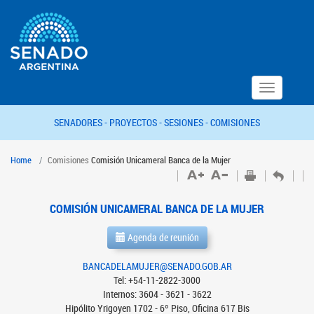
Toggle
navigation
SENADORES -
PROYECTOS -
SESIONES -
COMISIONES
Home
Comisiones
Comisión Unicameral Banca de la Mujer
COMISIÓN UNICAMERAL BANCA DE LA MUJER
Agenda de reunión
BANCADELAMUJER@SENADO.GOB.AR
Tel: +54-11-2822-3000
Internos: 3604 - 3621 - 3622
Hipólito Yrigoyen 1702 - 6º Piso, Oficina 617 Bis