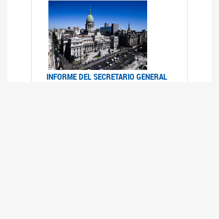
INFORME DEL SECRETARIO GENERAL
DE ONU SOBRE ACCESO A LA
JUSTICIA PARA MUJERES Y NIÑAS
12/06/2026
Durante el 70 período de sesiones de la
Comisión de la Condición Jurídica y Social de la
Mujer, el Secretario General de las Naciones
Unidas presentó el Informe "Garantizar y
fortalecer el acceso a la justicia para todas las
mujeres y las niñas".