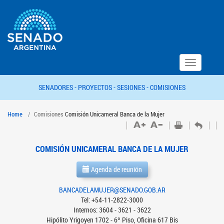
Toggle
navigation
SENADORES -
PROYECTOS -
SESIONES -
COMISIONES
Home
Comisiones
Comisión Unicameral Banca de la Mujer
COMISIÓN UNICAMERAL BANCA DE LA MUJER
Agenda de reunión
BANCADELAMUJER@SENADO.GOB.AR
Tel: +54-11-2822-3000
Internos: 3604 - 3621 - 3622
Hipólito Yrigoyen 1702 - 6º Piso, Oficina 617 Bis