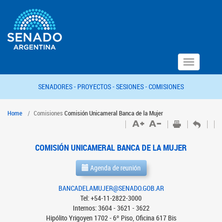
Toggle
navigation
SENADORES -
PROYECTOS -
SESIONES -
COMISIONES
Home
Comisiones
Comisión Unicameral Banca de la Mujer
COMISIÓN UNICAMERAL BANCA DE LA MUJER
Agenda de reunión
BANCADELAMUJER@SENADO.GOB.AR
Tel: +54-11-2822-3000
Internos: 3604 - 3621 - 3622
Hipólito Yrigoyen 1702 - 6º Piso, Oficina 617 Bis