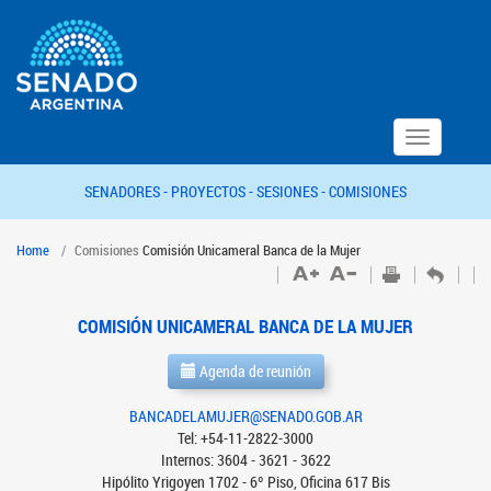
Toggle
navigation
SENADORES -
PROYECTOS -
SESIONES -
COMISIONES
Home
Comisiones
Comisión Unicameral Banca de la Mujer
COMISIÓN UNICAMERAL BANCA DE LA MUJER
Agenda de reunión
BANCADELAMUJER@SENADO.GOB.AR
Tel: +54-11-2822-3000
Internos: 3604 - 3621 - 3622
Hipólito Yrigoyen 1702 - 6º Piso, Oficina 617 Bis