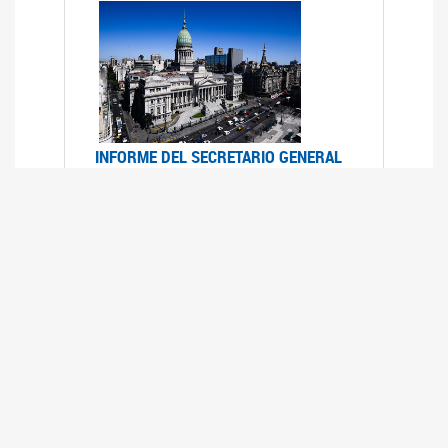
INFORME DEL SECRETARIO GENERAL
DE ONU SOBRE ACCESO A LA
JUSTICIA PARA MUJERES Y NIÑAS
12/06/2026
Durante el 70 período de sesiones de la
Comisión de la Condición Jurídica y Social de la
Mujer, el Secretario General de las Naciones
Unidas presentó el Informe "Garantizar y
fortalecer el acceso a la justicia para todas las
mujeres y las niñas".