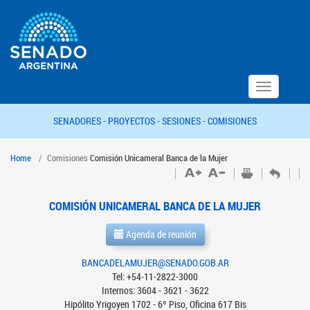
Toggle
navigation
SENADORES -
PROYECTOS -
SESIONES -
COMISIONES
Home
Comisiones
Comisión Unicameral Banca de la Mujer
COMISIÓN UNICAMERAL BANCA DE LA MUJER
Agenda de reunión
BANCADELAMUJER@SENADO.GOB.AR
Tel: +54-11-2822-3000
Internos: 3604 - 3621 - 3622
Hipólito Yrigoyen 1702 - 6º Piso, Oficina 617 Bis