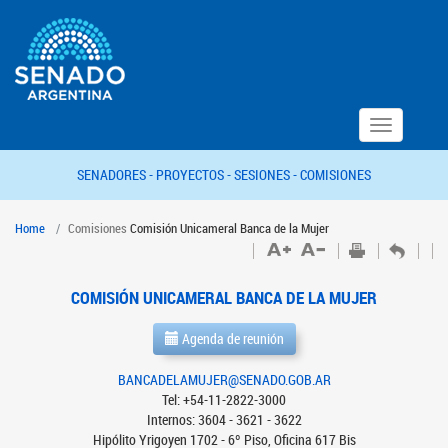
Toggle
navigation
SENADORES -
PROYECTOS -
SESIONES -
COMISIONES
Home
Comisiones
Comisión Unicameral Banca de la Mujer
COMISIÓN UNICAMERAL BANCA DE LA MUJER
Agenda de reunión
BANCADELAMUJER@SENADO.GOB.AR
Tel: +54-11-2822-3000
Internos: 3604 - 3621 - 3622
Hipólito Yrigoyen 1702 - 6º Piso, Oficina 617 Bis